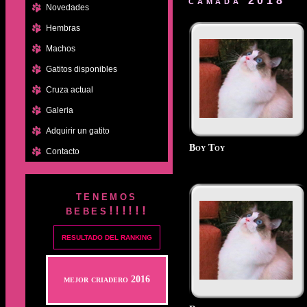
camada 2018
Novedades
Hembras
Machos
Gatitos disponibles
Cruza actual
Galeria
Adquirir un gatito
Boy Toy
Contacto
tenemos
bebes!!!!!!
RESULTADO DEL RANKING
mejor criadero 2016